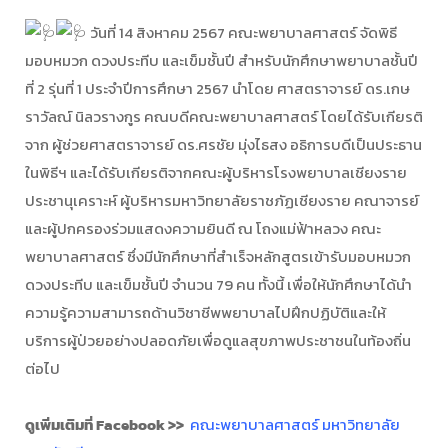
วันที่ 14 สิงหาคม 2567 คณะพยาบาลศาสตร์ จัดพิธี
มอบหมวก ดวงประทีบ และเข็มชั้นปี สำหรับนักศึกษาพยาบาลชั้นปี
ที่ 2 รุ่นที่ 1 ประจำปีการศึกษา 2567 นำโดย ศาสตราจารย์ ดร.เกษ
ราวัลณ์ นิลวรางกูร คณบดีคณะพยาบาลศาสตร์ โดยได้รับเกียรติ
จาก ผู้ช่วยศาสตราจารย์ ดร.ศรชัย มุ่งไธสง อธิการบดีเป็นประธาน
ในพิธีฯ และได้รับเกียรติจากคณะผู้บริหารโรงพยาบาลเชียงราย
ประชานุเคราะห์ ผู้บริหารมหาวิทยาลัยราชภัฏเชียงราย คณาจารย์
และผู้ปกครองร่วมแสดงความยินดี ณ โถงแม่ฟ้าหลวง คณะ
พยาบาลศาสตร์ ซึ่งมีนักศึกษาที่สำเร็จหลักสูตรเข้ารับมอบหมวก
ดวงประทีบ และเข็มชั้นปี จำนวน 79 คน ทั้งนี้ เพื่อให้นักศึกษาได้นำ
ความรู้ความสามารถด้านวิชาชีพพยาบาลไปฝึกปฏิบัติและให้
บริการผู้ป่วยอย่างปลอดภัยเพื่อดูแลสุขภาพประชาชนในท้องถิ่น
ต่อไป
ดูเพิ่มเติมที่ Facebook >>
คณะพยาบาลศาสตร์ มหาวิทยาลัย