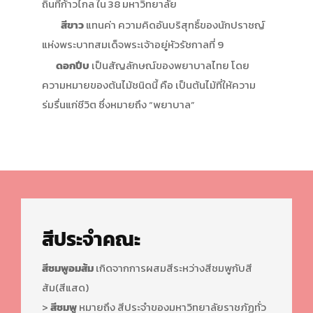
ถิ่นที่ก้าวไกล ใน 38 มหาวิทยาลัย
สีขาว
แทนค่า ความคิดอันบริสุทธิ์ของนักปราชญ์
แห่งพระบาทสมเด็จพระเจ้าอยู่หัวรัชกาลที่ 9
ดอกปีบ
เป็นสัญลักษณ์ของพยาบาลไทย โดย
ความหมายของต้นไม้ชนิดนี้ คือ เป็นต้นไม้ที่ให้ความ
ร่มรื่นแก่ชีวิต ซึ่งหมายถึง “พยาบาล”
สีประจำคณะ
สีชมพูอมส้ม
เกิดจากการผสมสีระหว่างสีชมพูกับสี
ส้ม(สีแสด)
>
สีชมพู
หมายถึง สีประจำของมหาวิทยาลัยราชภัฏทั่ว