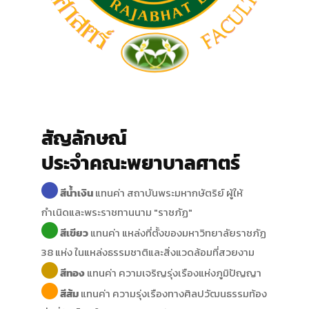
สัญลักษณ์
ประจำคณะพยาบาลศาตร์
สีน้ำเงิน
แทนค่า สถาบันพระมหากษัตริย์ ผู้ให้
กำเนิดและพระราชทานนาม "ราชภัฏ"
สีเขียว
แทนค่า แหล่งที่ตั้งของมหาวิทยาลัยราชภัฏ
38 แห่ง ในแหล่งธรรมชาติและสิ่งแวดล้อมที่สวยงาม
สีทอง
แทนค่า ความเจริญรุ่งเรืองแห่งภูมิปัญญา
สีส้ม
แทนค่า ความรุ่งเรืองทางศิลปวัฒนธรรมท้อง