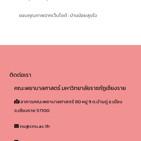
ขอบคุณภาพจากเว็บไซต์ :
บ้านน้อยสุขใจ
ติดต่อเรา
คณะพยาบาลศาสตร์ มหาวิทยาลัยราชภัฏเชียงราย
อาคารคณะพยาบาลศาสตร์ 80 หมู่ 9 ต.บ้านดู่ อ.เมือง
จ.เชียงราย 57100​
nu@crru.ac.th