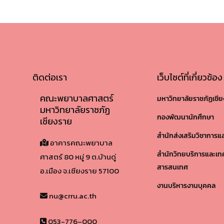
ติดต่อเรา
เว็บไซต์ที่เกี่ยวข้อง
คณะพยาบาลศาสตร์
มหาวิทยาลัยราชภัฏเชี
มหาวิทยาลัยราชภัฏ
กองพัฒนานักศึกษา
เชียงราย
สำนักส่งเสริมวิชาการแ
อาคารคณะพยาบาล
สำนักวิทยบริการและเท
ศาสตร์ 80 หมู่ 9 ต.บ้านดู่
สารสนเทศ
อ.เมือง จ.เชียงราย 57100​
งานบริหารงานบุคคล
nu@crru.ac.th
053-776–000