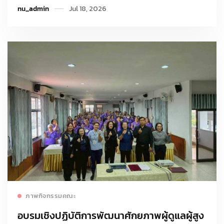
nu_admin
Jul 18, 2026
ปริยัติกิจ (หลวงปู่อัมพร อิสสโร)
Read more
ภาพกิจกรรมคณะ
อบรมเชิงปฏิบัติการพัฒนาศักยภาพผู้ดูแลผู้สูง