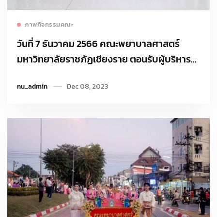
Read more
ภาพกิจกรรมคณะ
วันที่ 7 ธันวาคม 2566 คณะพยาบาลศาสตร์
มหาวิทยาลัยราชภัฏเชียงราย ตอนรับผู้บริหาร
และคณะศึกษาดูงานจากคณะพยาบาลศาสตร์
nu_admin
Dec 08, 2023
มหาวิทยาลัยราชภัฏเพชรบูรณ์ เพื่อเตรียมความ
พร้อมในการเปิดสอนสาขาพยาบาลศาสตร์และ
ผดุงครรภ์ หลักสูตรพยาบาลศาสตรบัณฑิต
หลักสูตรใหม่ พ.ศ.2567