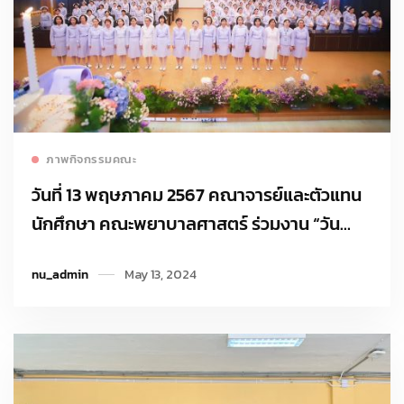
Read more
ภาพกิจกรรมคณะ
วันที่ 13 พฤษภาคม 2567 คณาจารย์และตัวแทน
นักศึกษา คณะพยาบาลศาสตร์ ร่วมงาน “วัน
พยาบาลสากล” ณ โรงพยาบาลเชียงรายประชา
nu_admin
May 13, 2024
นุเคราะห์