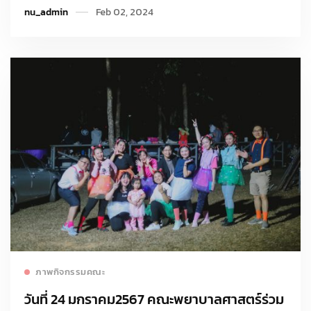
nu_admin
Feb 02, 2024
วิชาการ “เทคนิคขั้นสูงในการแปลผล ECG ยุค
ดิจิทัลในการดูแลผู้ป่วยโรคหัวใจและหลอดเลือด”
วิทยากรโดย “อาจารย์ศุภชัย ไตรอุโฆษ”
Read more
ภาพกิจกรรมคณะ
วันที่ 24 มกราคม2567 คณะพยาบาลศาสตร์ร่วม