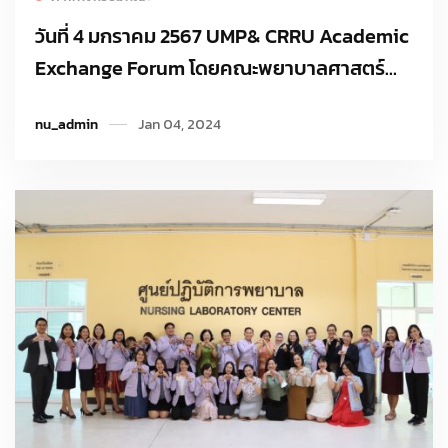
วันที่ 4 มกราคม 2567 UMP& CRRU Academic
Exchange Forum โดยคณะพยาบาลศาสตร์
มหาวิทยาลัยราชภัฏเชียงราย ให้การต้อนรับและ
nu_admin
Jan 04, 2024
ร่วมแลกเปลี่ยนเรียนรู้กับคณะผู้ศึกษาดูงาน จาก
Midwifery Department,Fuculty of Health
Sciences.