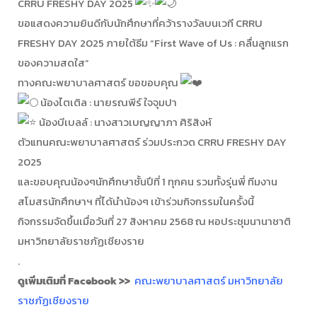
CRRU FRESHY DAY 2025
ขอแสดงความยินดีกับนักศึกษาที่คว้ารางวัลบนเวที CRRU
FRESHY DAY 2025 ภายใต้ธีม “First Wave of Us : คลื่นลูกแรก
ของความสดใส”
ทางคณะพยาบาลศาสตร์ ขอขอบคุณ
น้องไตเติล : นายรณพีร์ ใจจุมปา
น้องบีเบลล์ : นางสาวเบญญาภา ศิริสิงห์
ตัวแทนคณะพยาบาลศาสตร์ ร่วมประกวด CRRU FRESHY DAY
2025
และขอบคุณน้องๆนักศึกษาชั้นปีที่ 1 ทุกคน รวมทั้งรุ่นพี่ ทีมงาน
สโมสรนักศึกษาฯ ที่ได้นำน้องๆ เข้าร่วมกิจกรรมในครั้งนี้
กิจกรรมจัดขึ้นเมื่อวันที่ 27 สิงหาคม 2568 ณ หอประชุมนานาชาติ
มหาวิทยาลัยราชภัฏเชียงราย
.
ดูเพิ่มเติมที่ Facebook >>
คณะพยาบาลศาสตร์ มหาวิทยาลัย
ราชภัฏเชียงราย