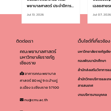
พยาบาลศาสตร์ ประจำปีการ
เฉลยสายรห
ศึกษา 2569
Jul 13, 2026
Jul 07, 2026
ติดต่อเรา
เว็บไซต์ที่เกี่ยวข้อง
คณะพยาบาลศาสตร์
มหาวิทยาลัยราชภัฏเชี
มหาวิทยาลัยราชภัฏ
กองพัฒนานักศึกษา
เชียงราย
สำนักส่งเสริมวิชาการแ
อาคารคณะพยาบาล
สำนักวิทยบริการและเท
ศาสตร์ 80 หมู่ 9 ต.บ้านดู่
สารสนเทศ
อ.เมือง จ.เชียงราย 57100​
งานบริหารงานบุคคล
nu@crru.ac.th